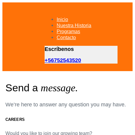
Skip
Skip
links
to
primary
Inicio
navigation
Nuestra Historia
Skip
Programas
to
Contacto
content
Escríbenos
+56752543520
Send a
message.
We’re here to answer any question you may have.
CAREERS
Would you like to join our growing team?