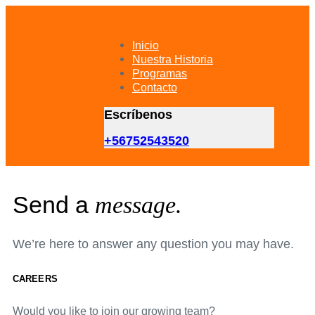
Skip
Skip
links
to
primary
Inicio
navigation
Nuestra Historia
Skip
Programas
to
Contacto
content
Escríbenos
+56752543520
Send a
message.
We’re here to answer any question you may have.
CAREERS
Would you like to join our growing team?