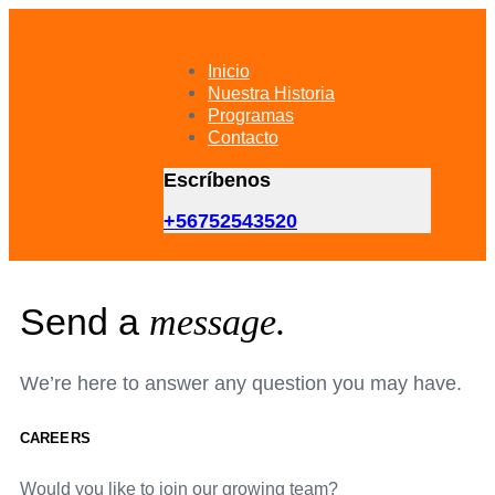
Skip
Skip
links
to
primary
Inicio
navigation
Nuestra Historia
Skip
Programas
to
Contacto
content
Escríbenos
+56752543520
Send a
message.
We’re here to answer any question you may have.
CAREERS
Would you like to join our growing team?