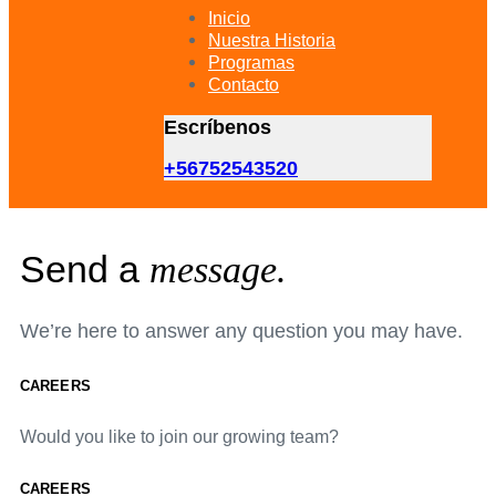
primary
Inicio
navigation
Nuestra Historia
Skip
Programas
to
Contacto
content
Escríbenos
+56752543520
Send a
message.
We’re here to answer any question you may have.
CAREERS
Would you like to join our growing team?
CAREERS