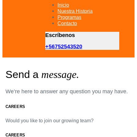
primary
Inicio
navigation
Nuestra Historia
Skip
Programas
to
Contacto
content
Escríbenos
+56752543520
Send a
message.
We’re here to answer any question you may have.
CAREERS
Would you like to join our growing team?
CAREERS