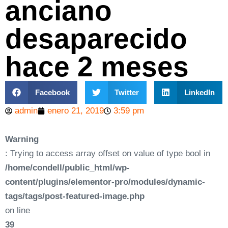
anciano
desaparecido
hace 2 meses
Facebook
Twitter
LinkedIn
admin
enero 21, 2019
3:59 pm
Warning
: Trying to access array offset on value of type bool in
/home/condell/public_html/wp-
content/plugins/elementor-pro/modules/dynamic-
tags/tags/post-featured-image.php
on line
39