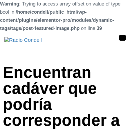
Warning
: Trying to access array offset on value of type
bool in
/home/condell/public_html/wp-
content/plugins/elementor-pro/modules/dynamic-
tags/tags/post-featured-image.php
on line
39
Tog
nav
Encuentran
cadáver que
podría
corresponder a