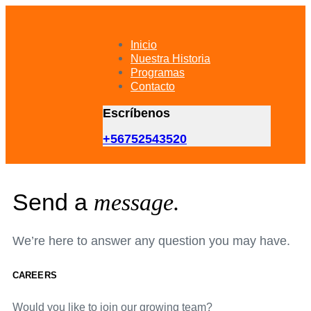
Skip
Skip
links
to
primary
Inicio
navigation
Nuestra Historia
Skip
Programas
to
Contacto
content
Escríbenos
+56752543520
Send a
message.
We’re here to answer any question you may have.
CAREERS
Would you like to join our growing team?