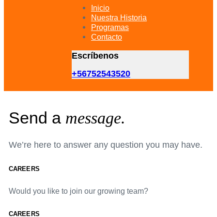
primary
Inicio
navigation
Nuestra Historia
Skip
Programas
to
Contacto
content
Escríbenos
+56752543520
Send a
message.
We’re here to answer any question you may have.
CAREERS
Would you like to join our growing team?
CAREERS