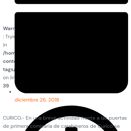
Warning
: Trying to access array offset on value of type bool
in
/home/condell/public_html/wp-
content/plugins/elementor-pro/modules/dynamic-
tags/tags/post-featured-image.php
on line
39
diciembre 26, 2018
CURICO.- En una breve actividad frente a las puertas
de primera comisaria de carabineros de Curicó se