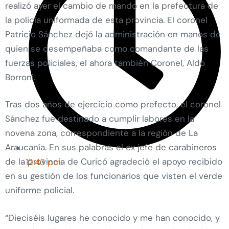
realizó ayer el cambio de mando en la prefectura de
la policía uniformada de esta provincia. El coronel
Patricio Sánchez dejó la administración en manos de
quien se desempeñaba como comandante de las
fuerzas policiales, el ahora también Coronel, Aldo
Borroni.
Tras dos años de ejercicio como prefecto, el coronel
Sánchez fue destinado a cumplir labores en la
novena zona, correspondiente a la región de La
Araucanía. En sus palabras el ex jefe de carabineros
de la provincia de Curicó agradeció el apoyo recibido
12:43 pm
en su gestión de los funcionarios que visten el verde
uniforme policial.
“Dieciséis lugares he conocido y me han conocido, y