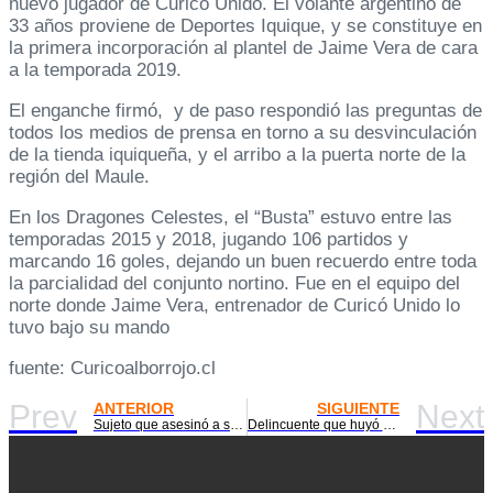
nuevo jugador de Curicó Unido. El volante argentino de
33 años proviene de Deportes Iquique, y se constituye en
la primera incorporación al plantel de Jaime Vera de cara
a la temporada 2019.
El enganche firmó, y de paso respondió las preguntas de
todos los medios de prensa en torno a su desvinculación
de la tienda iquiqueña, y el arribo a la puerta norte de la
región del Maule.
En los Dragones Celestes, el “Busta” estuvo entre las
temporadas 2015 y 2018, jugando 106 partidos y
marcando 16 goles, dejando un buen recuerdo entre toda
la parcialidad del conjunto nortino. Fue en el equipo del
norte donde Jaime Vera, entrenador de Curicó Unido lo
tuvo bajo su mando
fuente: Curicoalborrojo.cl
Prev
Next
ANTERIOR
SIGUIENTE
Sujeto que asesinó a su esposa en Lontué arriesga cadena perpetua calificada
Delincuente que huyó de control policial tenía 3 órdenes de detención pendientes