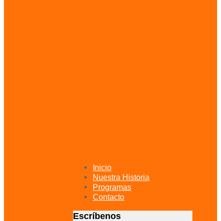
primary
navigation
Skip
to
content
Inicio
Nuestra Historia
Programas
Contacto
Escríbenos