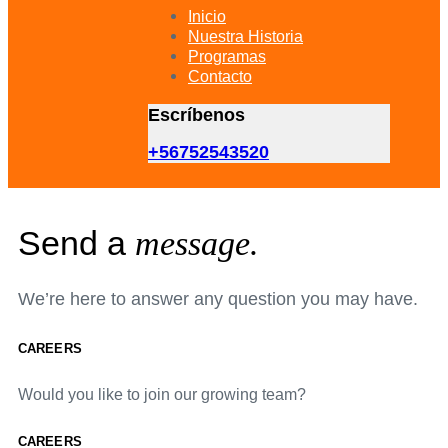
primary
Inicio
navigation
Nuestra Historia
Skip
Programas
to
Contacto
content
Escríbenos
+56752543520
Send a
message.
We’re here to answer any question you may have.
CAREERS
Would you like to join our growing team?
CAREERS