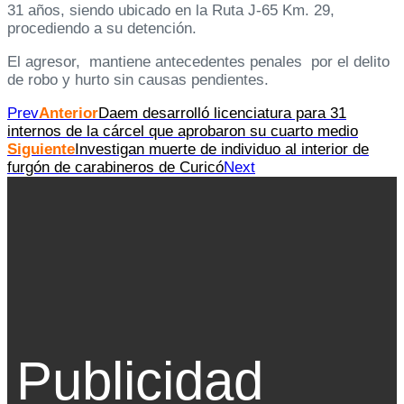
31 años, siendo ubicado en la Ruta J-65 Km. 29,
procediendo a su detención.
El agresor, mantiene antecedentes penales por el delito
de robo y hurto sin causas pendientes.
Prev
Anterior
Daem desarrolló licenciatura para 31
internos de la cárcel que aprobaron su cuarto medio
Siguiente
Investigan muerte de individuo al interior de
furgón de carabineros de Curicó
Next
Publicidad