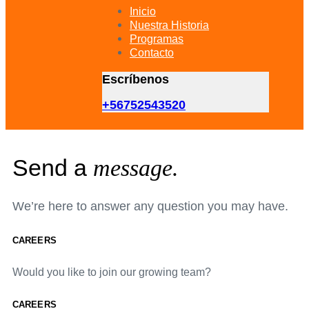
primary
Inicio
navigation
Nuestra Historia
Skip
Programas
to
Contacto
content
Escríbenos
+56752543520
Send a
message.
We’re here to answer any question you may have.
CAREERS
Would you like to join our growing team?
CAREERS