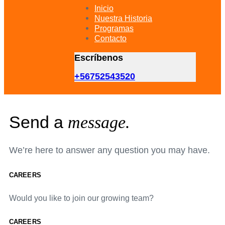
primary
Inicio
navigation
Nuestra Historia
Skip
Programas
to
Contacto
content
Escríbenos
+56752543520
Send a
message.
We’re here to answer any question you may have.
CAREERS
Would you like to join our growing team?
CAREERS