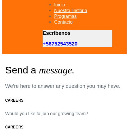
primary
Inicio
navigation
Nuestra Historia
Skip
Programas
to
Contacto
content
Escríbenos
+56752543520
Send a
message.
We’re here to answer any question you may have.
CAREERS
Would you like to join our growing team?
CAREERS