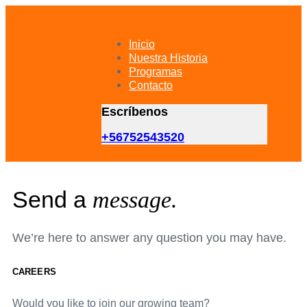
Skip
Skip
links
to
primary
Inicio
navigation
Nuestra Historia
Skip
Programas
to
Contacto
content
Escríbenos
+56752543520
Send a
message.
We’re here to answer any question you may have.
CAREERS
Would you like to join our growing team?