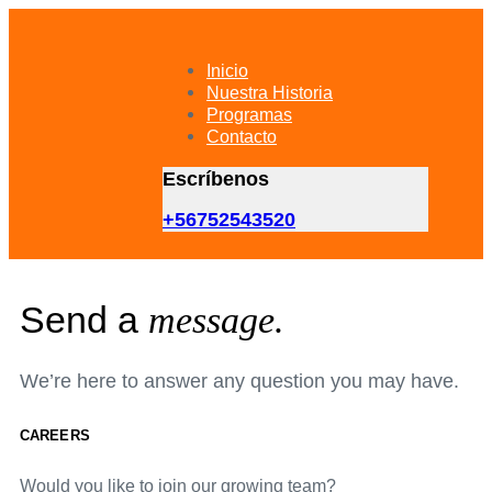
Skip
Skip
links
to
primary
Inicio
navigation
Nuestra Historia
Skip
Programas
to
Contacto
content
Escríbenos
+56752543520
Send a
message.
We’re here to answer any question you may have.
CAREERS
Would you like to join our growing team?