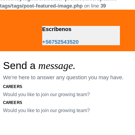
tags/tags/post-featured-image.php
on line
39
Skip
Skip
links
to
primary
Escríbenos
navigation
Skip
+56752543520
to
content
Send a
message.
We’re here to answer any question you may have.
CAREERS
Would you like to join our growing team?
CAREERS
Would you like to join our growing team?